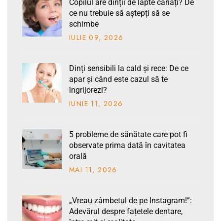
Copilul are dinții de lapte cariați? De
ce nu trebuie să aștepți să se
schimbe
IULIE
09
, 2026
Dinți sensibili la cald și rece: De ce
apar și când este cazul să te
îngrijorezi?
IUNIE
11
, 2026
5 probleme de sănătate care pot fi
observate prima dată în cavitatea
orală
MAI
11
, 2026
„Vreau zâmbetul de pe Instagram!”:
Adevărul despre fațetele dentare,