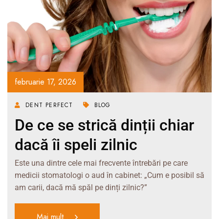
februarie 17, 2026
DENT PERFECT
BLOG
De ce se strică dinții chiar
dacă îi speli zilnic
Este una dintre cele mai frecvente întrebări pe care
medicii stomatologi o aud în cabinet: „Cum e posibil să
am carii, dacă mă spăl pe dinți zilnic?”
Mai mult..