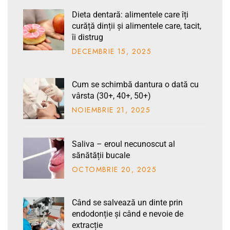
Dieta dentară: alimentele care îți
curăță dinții și alimentele care, tacit,
îi distrug
DECEMBRIE
15
, 2025
Cum se schimbă dantura o dată cu
vârsta (30+, 40+, 50+)
NOIEMBRIE
21
, 2025
Saliva – eroul necunoscut al
sănătății bucale
OCTOMBRIE
20
, 2025
Când se salvează un dinte prin
endodonție și când e nevoie de
extracție