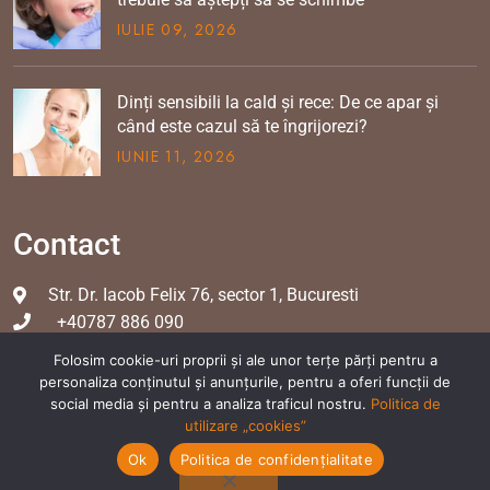
IULIE
09
, 2026
Dinți sensibili la cald și rece: De ce apar și
când este cazul să te îngrijorezi?
IUNIE
11
, 2026
Contact
Str. Dr. Iacob Felix 76, sector 1, Bucuresti
+40787 886 090
office@dentperfect.ro
Folosim cookie-uri proprii și ale unor terțe părți pentru a
personaliza conținutul și anunțurile, pentru a oferi funcții de
social media și pentru a analiza traficul nostru.
Politica de
utilizare „cookies”
Ok
Politica de confidențialitate