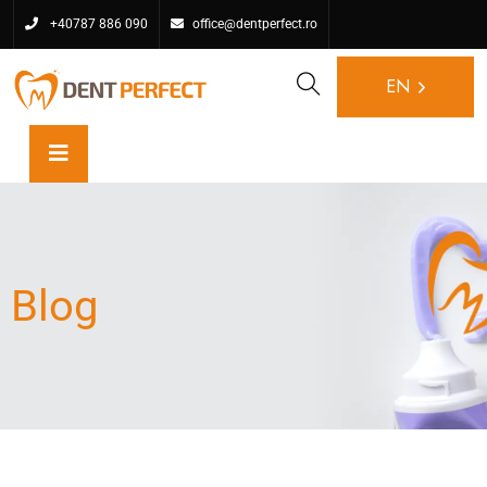
+40787 886 090
office@dentperfect.ro
EN
Blog