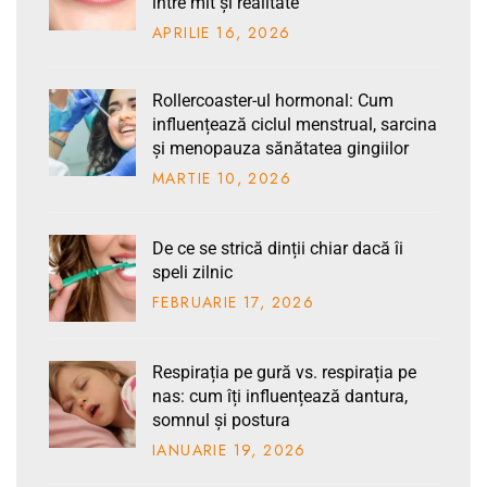
între mit și realitate
APRILIE
16
, 2026
Rollercoaster-ul hormonal: Cum
influențează ciclul menstrual, sarcina
și menopauza sănătatea gingiilor
MARTIE
10
, 2026
De ce se strică dinții chiar dacă îi
speli zilnic
FEBRUARIE
17
, 2026
Respirația pe gură vs. respirația pe
nas: cum îți influențează dantura,
somnul și postura
IANUARIE
19
, 2026