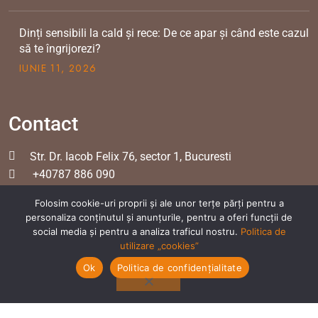
Dinți sensibili la cald și rece: De ce apar și când este cazul
să te îngrijorezi?
IUNIE
11
, 2026
Contact
Str. Dr. Iacob Felix 76, sector 1, Bucuresti
+40787 886 090
office@dentperfect.ro
Folosim cookie-uri proprii și ale unor terțe părți pentru a
personaliza conținutul și anunțurile, pentru a oferi funcții de
social media și pentru a analiza traficul nostru.
Politica de
utilizare „cookies”
Ok
Politica de confidențialitate
Copyright 2022 DentPerfect.ro | All Rights Reserved.