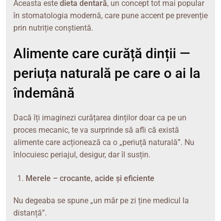
Aceasta este
dieta dentară
, un concept tot mai popular
în stomatologia modernă, care pune accent pe prevenție
prin nutriție conștientă.
Alimente care curăță dinții —
periuța naturală pe care o ai la
îndemână
Dacă îți imaginezi curățarea dinților doar ca pe un
proces mecanic, te va surprinde să afli că există
alimente care acționează ca o „periuță naturală”. Nu
înlocuiesc periajul, desigur, dar îl susțin.
Merele – crocante, acide și eficiente
Nu degeaba se spune „un măr pe zi ține medicul la
distanță”.