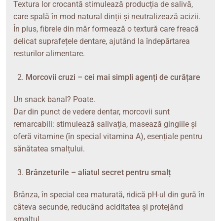
Textura lor crocantă stimulează producția de salivă,
care spală în mod natural dinții și neutralizează acizii.
În plus, fibrele din măr formează o textură care freacă
delicat suprafețele dentare, ajutând la îndepărtarea
resturilor alimentare.
Morcovii cruzi – cei mai simpli agenți de curățare
Un snack banal? Poate.
Dar din punct de vedere dentar, morcovii sunt
remarcabili: stimulează salivația, masează gingiile și
oferă vitamine (în special vitamina A), esențiale pentru
sănătatea smalțului.
Brânzeturile – aliatul secret pentru smalț
Brânza, în special cea maturată, ridică pH-ul din gură în
câteva secunde, reducând aciditatea și protejând
smalțul.