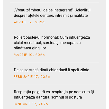
„Vreau zâmbetul de pe Instagram!”: Adevărul
despre fațetele dentare, între mit și realitate
APRILIE
16
, 2026
Rollercoaster-ul hormonal: Cum influențează
ciclul menstrual, sarcina și menopauza
sănătatea gingiilor
MARTIE
10
, 2026
De ce se strică dinții chiar dacă îi speli zilnic
FEBRUARIE
17
, 2026
Respirația pe gură vs. respirația pe nas: cum îți
influențează dantura, somnul și postura
IANUARIE
19
, 2026