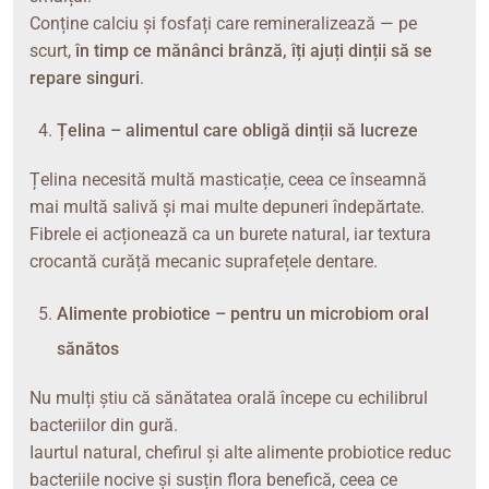
Conține calciu și fosfați care remineralizează — pe
scurt,
în timp ce mănânci brânză, îți ajuți dinții să se
repare singuri
.
Țelina – alimentul care obligă dinții să lucreze
Țelina necesită multă masticație, ceea ce înseamnă
mai multă salivă și mai multe depuneri îndepărtate.
Fibrele ei acționează ca un burete natural, iar textura
crocantă curăță mecanic suprafețele dentare.
Alimente probiotice – pentru un microbiom oral
sănătos
Nu mulți știu că sănătatea orală începe cu echilibrul
bacteriilor din gură.
Iaurtul natural, chefirul și alte alimente probiotice reduc
bacteriile nocive și susțin flora benefică, ceea ce