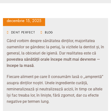
decembrie 15, 2025
DENT PERFECT
BLOG
Când vorbim despre sănătatea dinților, majoritatea
oamenilor se gândesc la periaj, la vizitele la dentist și, în
general, la obiceiuri de igienă. Dar realitatea este că
povestea sănătății orale începe mult mai devreme —
începe la masă
.
Fiecare aliment pe care îl consumăm lasă o „amprentă”
asupra dinților noștri. Unele ingrediente curăță,
remineralizează și neutralizează acizii, în timp ce altele
își fac treaba lor, în liniște, fără zgomot, dar cu efecte
negative pe termen lung.