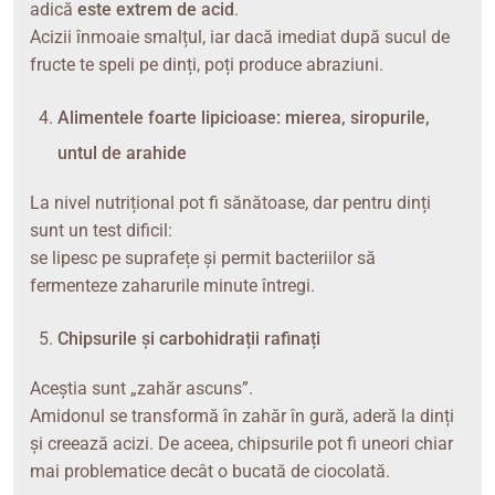
adică
este extrem de acid
.
Acizii înmoaie smalțul, iar dacă imediat după sucul de
fructe te speli pe dinți, poți produce abraziuni.
Alimentele foarte lipicioase: mierea, siropurile,
untul de arahide
La nivel nutrițional pot fi sănătoase, dar pentru dinți
sunt un test dificil:
se lipesc pe suprafețe și permit bacteriilor să
fermenteze zaharurile minute întregi.
Chipsurile și carbohidrații rafinați
Aceștia sunt „zahăr ascuns”.
Amidonul se transformă în zahăr în gură, aderă la dinți
și creează acizi. De aceea, chipsurile pot fi uneori chiar
mai problematice decât o bucată de ciocolată.